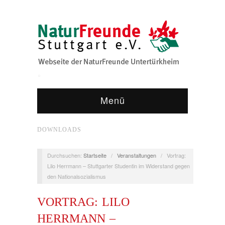
Menü
DOWNLOADS
Durchsuchen:
Startseite
/
Veranstaltungen
/
Vortrag:
Lilo Herrmann – Stuttgarter Studentin im Widerstand gegen
den Nationalsozialismus
VORTRAG: LILO
HERRMANN –